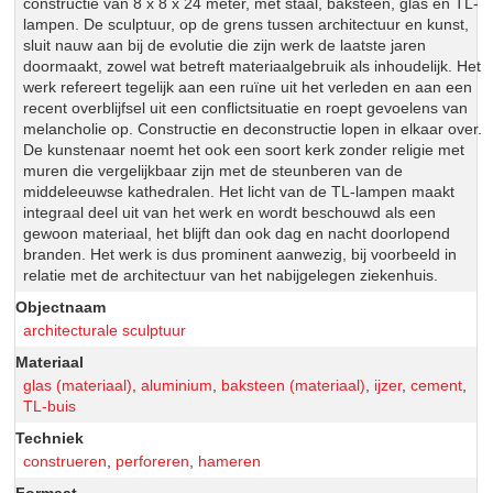
constructie van 8 x 8 x 24 meter, met staal, baksteen, glas en TL-
lampen. De sculptuur, op de grens tussen architectuur en kunst,
sluit nauw aan bij de evolutie die zijn werk de laatste jaren
doormaakt, zowel wat betreft materiaalgebruik als inhoudelijk. Het
werk refereert tegelijk aan een ruïne uit het verleden en aan een
recent overblijfsel uit een conflictsituatie en roept gevoelens van
melancholie op. Constructie en deconstructie lopen in elkaar over.
De kunstenaar noemt het ook een soort kerk zonder religie met
muren die vergelijkbaar zijn met de steunberen van de
middeleeuwse kathedralen. Het licht van de TL-lampen maakt
integraal deel uit van het werk en wordt beschouwd als een
gewoon materiaal, het blijft dan ook dag en nacht doorlopend
branden. Het werk is dus prominent aanwezig, bij voorbeeld in
relatie met de architectuur van het nabijgelegen ziekenhuis.
Objectnaam
architecturale sculptuur
Materiaal
glas (materiaal)
,
aluminium
,
baksteen (materiaal)
,
ijzer
,
cement
,
TL-buis
Techniek
construeren
,
perforeren
,
hameren